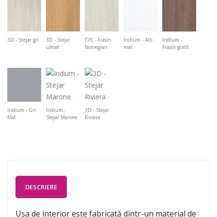
3D - Stejar gri
3D - Stejar
CPL - Frasin
Iridium - Alb
Iridium -
uleiat
Norvegian
mat
Frasin grafit
Iridium - Gri
Iridium -
3D - Stejar
Mat
Stejar Marone
Riviera
DESCRIERE
Ușa de interior este fabricată dintr-un material de