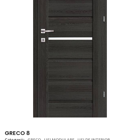
GRECO 8
Categorii:
GRECO
USI MODULARE
USI DE INTERIOR