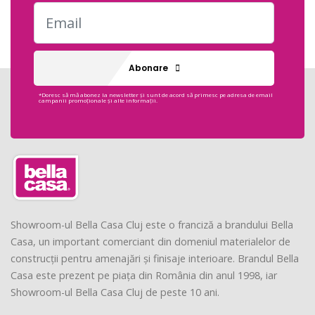
Abonare
*Doresc să mă abonez la newsletter și sunt de acord să primesc pe adresa de email
campanii promoționale și alte informații.
Showroom-ul Bella Casa Cluj este o franciză a brandului Bella
Casa, un important comerciant din domeniul materialelor de
construcții pentru amenajări și finisaje interioare. Brandul Bella
Casa este prezent pe piața din România din anul 1998, iar
Showroom-ul Bella Casa Cluj de peste 10 ani.