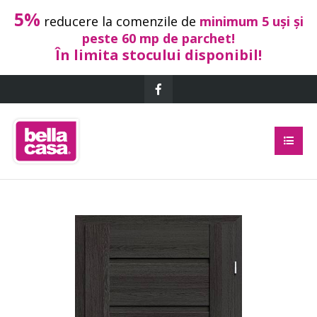
5%
reducere la comenzile de
minimum 5 uși și
peste 60 mp de parchet!
În limita stocului disponibil!