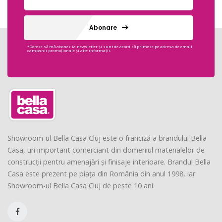
Abonare
*Doresc să mă abonez la newsletter și sunt de acord să primesc pe adresa de email
campanii promoționale și alte informații.
Showroom-ul Bella Casa Cluj este o franciză a brandului Bella
Casa, un important comerciant din domeniul materialelor de
construcții pentru amenajări și finisaje interioare. Brandul Bella
Casa este prezent pe piața din România din anul 1998, iar
Showroom-ul Bella Casa Cluj de peste 10 ani.