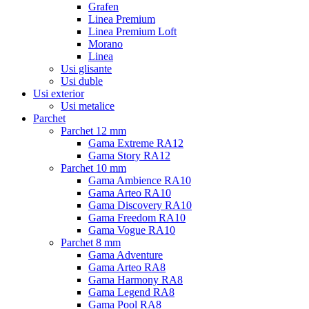
Grafen
Linea Premium
Linea Premium Loft
Morano
Linea
Usi glisante
Usi duble
Usi exterior
Usi metalice
Parchet
Parchet 12 mm
Gama Extreme RA12
Gama Story RA12
Parchet 10 mm
Gama Ambience RA10
Gama Arteo RA10
Gama Discovery RA10
Gama Freedom RA10
Gama Vogue RA10
Parchet 8 mm
Gama Adventure
Gama Arteo RA8
Gama Harmony RA8
Gama Legend RA8
Gama Pool RA8