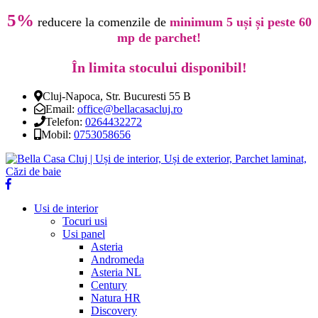
5%
reducere la comenzile de
minimum 5 uși și peste 60
mp de parchet!
În limita stocului disponibil!
Cluj-Napoca, Str. Bucuresti 55 B
Email:
office@bellacasacluj.ro
Telefon:
0264432272
Mobil:
0753058656
Usi de interior
Tocuri usi
Usi panel
Asteria
Andromeda
Asteria NL
Century
Natura HR
Discovery