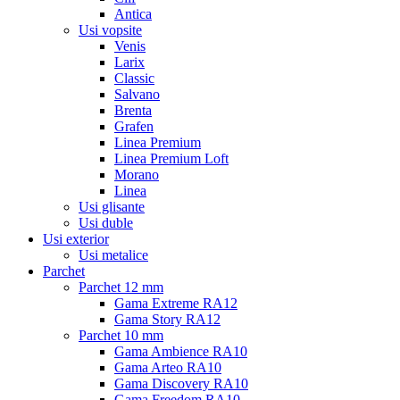
Antica
Usi vopsite
Venis
Larix
Classic
Salvano
Brenta
Grafen
Linea Premium
Linea Premium Loft
Morano
Linea
Usi glisante
Usi duble
Usi exterior
Usi metalice
Parchet
Parchet 12 mm
Gama Extreme RA12
Gama Story RA12
Parchet 10 mm
Gama Ambience RA10
Gama Arteo RA10
Gama Discovery RA10
Gama Freedom RA10