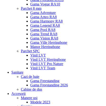
Gama Vogue RA10
Parchet 8 mm
Gama Adventure
Gama Arteo RA8
Gama Harmony RA8
Gama Legend RA8
Gama Pool RA8
Gama Trend RA8
Gama Vision RA8
Gama Ville Herringbone
Manor Herringbone
Parchet SPC
Vinil LVT
Vinil LVT Herringbone
Vinil LVT Pro Nature
Vinil LVT Team
Sanitare
Cazi de baie
Gama Freestanding
Gama Freestanding 2026
Cabine de dus
Accesorii
Manere usi
Modele 2023