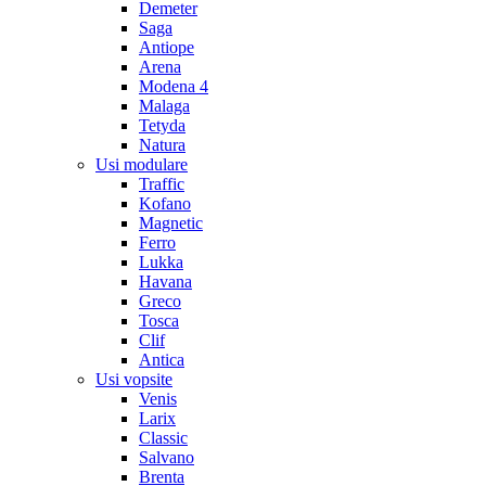
Demeter
Saga
Antiope
Arena
Modena 4
Malaga
Tetyda
Natura
Usi modulare
Traffic
Kofano
Magnetic
Ferro
Lukka
Havana
Greco
Tosca
Clif
Antica
Usi vopsite
Venis
Larix
Classic
Salvano
Brenta