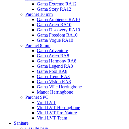
Gama Extreme RA12
Gama Story RA12
Parchet 10 mm
Gama Ambience RA10
Gama Arteo RA10
Gama Discovery RA10
Gama Freedom RA10
Gama Vogue RA10
Parchet 8 mm
Gama Adventure
Gama Arteo RA8
Gama Harmony RA8
Gama Legend RA8
Gama Pool RA8
Gama Trend RA8
Gama Vision RA8
Gama Ville Herringbone
Manor Herringbone
Parchet SPC
Vinil LVT
Vinil LVT Herringbone
Vinil LVT Pro Nature
Vinil LVT Team
Sanitare
Cazi de baie