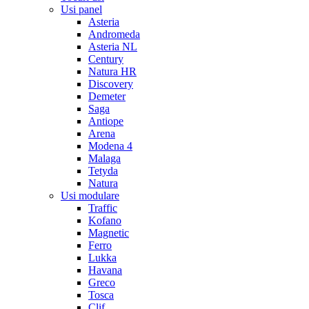
Usi panel
Asteria
Andromeda
Asteria NL
Century
Natura HR
Discovery
Demeter
Saga
Antiope
Arena
Modena 4
Malaga
Tetyda
Natura
Usi modulare
Traffic
Kofano
Magnetic
Ferro
Lukka
Havana
Greco
Tosca
Clif