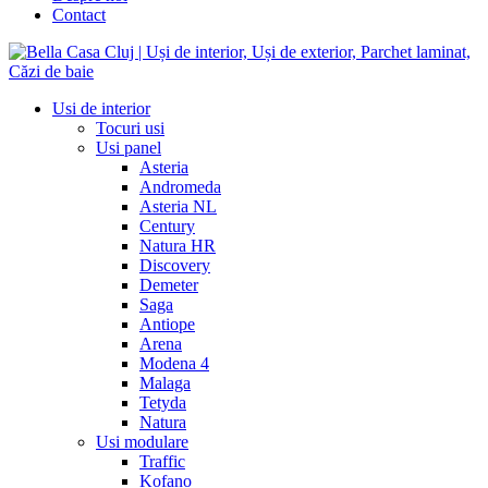
Contact
Usi de interior
Tocuri usi
Usi panel
Asteria
Andromeda
Asteria NL
Century
Natura HR
Discovery
Demeter
Saga
Antiope
Arena
Modena 4
Malaga
Tetyda
Natura
Usi modulare
Traffic
Kofano