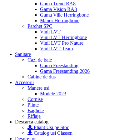
Gama Trend RA8
Gama Vision RA8
Gama Ville Herringbone
Manor Herringbone
Parchet SPC
Vinil LVT
Vinil LVT Herringbone
Vinil LVT Pro Nature
Vinil LVT Team
Sanitare
Cazi de baie
Gama Freestanding
Gama Freestanding 2026
Cabine de dus
Accesorii
Manere usi
Modele 2023
Cornise
Plinte
Baghete
Riflaje
Descarca catalog
Pliant Usi pe Stoc
Catalog usi Classen
Despre noi