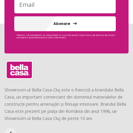
Abonare
*Doresc să mă abonez la newsletter și sunt de acord să primesc pe adresa de email
campanii promoționale și alte informații.
Showroom-ul Bella Casa Cluj este o franciză a brandului Bella
Casa, un important comerciant din domeniul materialelor de
construcții pentru amenajări și finisaje interioare. Brandul Bella
Casa este prezent pe piața din România din anul 1998, iar
Showroom-ul Bella Casa Cluj de peste 10 ani.