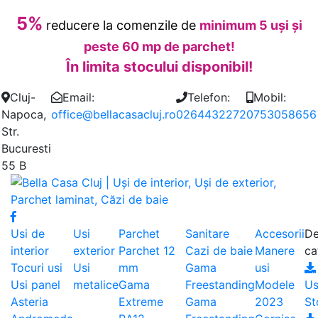
5%
reducere la comenzile de
minimum 5 uși și
peste 60 mp de parchet!
În limita stocului disponibil!
Cluj-
Email:
Telefon:
Mobil:
Napoca,
office@bellacasacluj.ro
0264432272
0753058656
Str.
Bucuresti
55 B
Usi de
Usi
Parchet
Sanitare
Accesorii
De
interior
exterior
Parchet 12
Cazi de baie
Manere
ca
Tocuri usi
Usi
mm
Gama
usi
Usi panel
metalice
Gama
Freestanding
Modele
Us
Asteria
Extreme
Gama
2023
St