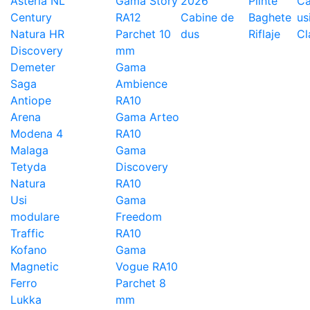
Asteria NL
Gama Story
2026
Plinte
Ca
Century
RA12
Cabine de
Baghete
us
Natura HR
Parchet 10
dus
Riflaje
Cl
Discovery
mm
Demeter
Gama
Saga
Ambience
Antiope
RA10
Arena
Gama Arteo
Modena 4
RA10
Malaga
Gama
Tetyda
Discovery
Natura
RA10
Usi
Gama
modulare
Freedom
Traffic
RA10
Kofano
Gama
Magnetic
Vogue RA10
Ferro
Parchet 8
Lukka
mm