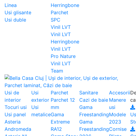
Linea
Herringbone
Usi glisante
Parchet
Usi duble
SPC
Vinil LVT
Vinil LVT
Herringbone
Vinil LVT
Pro Nature
Vinil LVT
Team
Usi de
Usi
Parchet
Sanitare
Accesorii
De
interior
exterior
Parchet 12
Cazi de baie
Manere
ca
Tocuri usi
Usi
mm
Gama
usi
Usi panel
metalice
Gama
Freestanding
Modele
Us
Asteria
Extreme
Gama
2023
St
Andromeda
RA12
Freestanding
Cornise