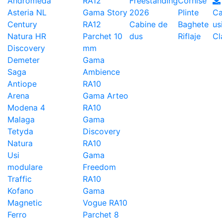
Andromeda
RA12
Freestanding
Cornise
Asteria NL
Gama Story
2026
Plinte
Ca
Century
RA12
Cabine de
Baghete
us
Natura HR
Parchet 10
dus
Riflaje
Cl
Discovery
mm
Demeter
Gama
Saga
Ambience
Antiope
RA10
Arena
Gama Arteo
Modena 4
RA10
Malaga
Gama
Tetyda
Discovery
Natura
RA10
Usi
Gama
modulare
Freedom
Traffic
RA10
Kofano
Gama
Magnetic
Vogue RA10
Ferro
Parchet 8