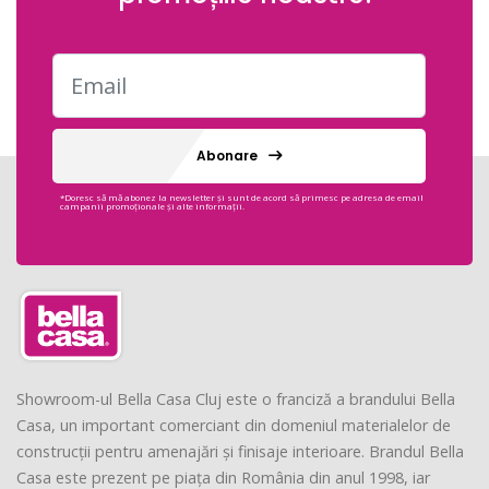
Abonare
*Doresc să mă abonez la newsletter și sunt de acord să primesc pe adresa de email
campanii promoționale și alte informații.
Showroom-ul Bella Casa Cluj este o franciză a brandului Bella
Casa, un important comerciant din domeniul materialelor de
construcții pentru amenajări și finisaje interioare. Brandul Bella
Casa este prezent pe piața din România din anul 1998, iar