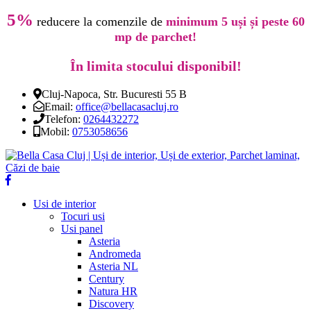
5%
reducere la comenzile de
minimum 5 uși și peste 60
mp de parchet!
În limita stocului disponibil!
Cluj-Napoca, Str. Bucuresti 55 B
Email:
office@bellacasacluj.ro
Telefon:
0264432272
Mobil:
0753058656
Usi de interior
Tocuri usi
Usi panel
Asteria
Andromeda
Asteria NL
Century
Natura HR
Discovery