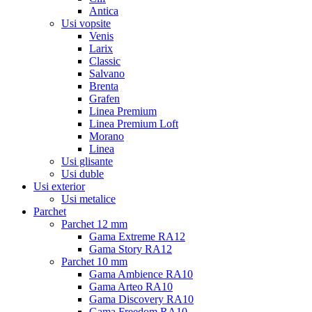
Antica
Usi vopsite
Venis
Larix
Classic
Salvano
Brenta
Grafen
Linea Premium
Linea Premium Loft
Morano
Linea
Usi glisante
Usi duble
Usi exterior
Usi metalice
Parchet
Parchet 12 mm
Gama Extreme RA12
Gama Story RA12
Parchet 10 mm
Gama Ambience RA10
Gama Arteo RA10
Gama Discovery RA10
Gama Freedom RA10