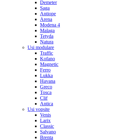
Demeter
Saga
Antiope
Arena
Modena 4
Malaga
Tetyda
Natura
Usi modulare
Traffic
Kofano
Magnetic
Ferro
Lukka
Havana
Greco
Tosca
Clif
Antica
Usi vopsite
Venis
Larix
Classic
Salvano
Brenta