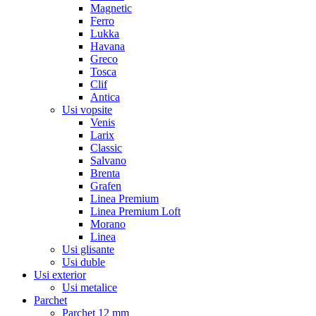
Magnetic
Ferro
Lukka
Havana
Greco
Tosca
Clif
Antica
Usi vopsite
Venis
Larix
Classic
Salvano
Brenta
Grafen
Linea Premium
Linea Premium Loft
Morano
Linea
Usi glisante
Usi duble
Usi exterior
Usi metalice
Parchet
Parchet 12 mm