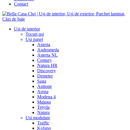
Contact
Usi de interior
Tocuri usi
Usi panel
Asteria
Andromeda
Asteria NL
Century
Natura HR
Discovery
Demeter
Saga
Antiope
Arena
Modena 4
Malaga
Tetyda
Natura
Usi modulare
Traffic
Kofano