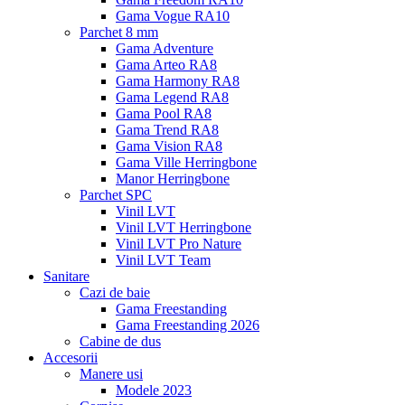
Gama Vogue RA10
Parchet 8 mm
Gama Adventure
Gama Arteo RA8
Gama Harmony RA8
Gama Legend RA8
Gama Pool RA8
Gama Trend RA8
Gama Vision RA8
Gama Ville Herringbone
Manor Herringbone
Parchet SPC
Vinil LVT
Vinil LVT Herringbone
Vinil LVT Pro Nature
Vinil LVT Team
Sanitare
Cazi de baie
Gama Freestanding
Gama Freestanding 2026
Cabine de dus
Accesorii
Manere usi
Modele 2023