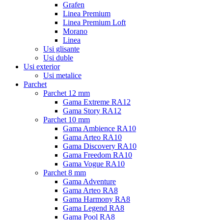
Grafen
Linea Premium
Linea Premium Loft
Morano
Linea
Usi glisante
Usi duble
Usi exterior
Usi metalice
Parchet
Parchet 12 mm
Gama Extreme RA12
Gama Story RA12
Parchet 10 mm
Gama Ambience RA10
Gama Arteo RA10
Gama Discovery RA10
Gama Freedom RA10
Gama Vogue RA10
Parchet 8 mm
Gama Adventure
Gama Arteo RA8
Gama Harmony RA8
Gama Legend RA8
Gama Pool RA8