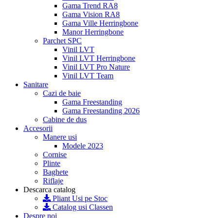
Gama Trend RA8
Gama Vision RA8
Gama Ville Herringbone
Manor Herringbone
Parchet SPC
Vinil LVT
Vinil LVT Herringbone
Vinil LVT Pro Nature
Vinil LVT Team
Sanitare
Cazi de baie
Gama Freestanding
Gama Freestanding 2026
Cabine de dus
Accesorii
Manere usi
Modele 2023
Cornise
Plinte
Baghete
Riflaje
Descarca catalog
Pliant Usi pe Stoc
Catalog usi Classen
Despre noi