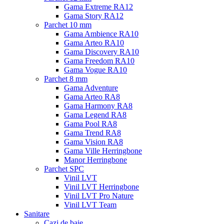
Gama Extreme RA12
Gama Story RA12
Parchet 10 mm
Gama Ambience RA10
Gama Arteo RA10
Gama Discovery RA10
Gama Freedom RA10
Gama Vogue RA10
Parchet 8 mm
Gama Adventure
Gama Arteo RA8
Gama Harmony RA8
Gama Legend RA8
Gama Pool RA8
Gama Trend RA8
Gama Vision RA8
Gama Ville Herringbone
Manor Herringbone
Parchet SPC
Vinil LVT
Vinil LVT Herringbone
Vinil LVT Pro Nature
Vinil LVT Team
Sanitare
Cazi de baie