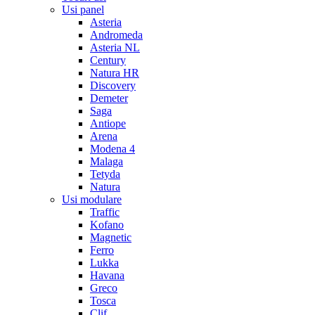
Usi panel
Asteria
Andromeda
Asteria NL
Century
Natura HR
Discovery
Demeter
Saga
Antiope
Arena
Modena 4
Malaga
Tetyda
Natura
Usi modulare
Traffic
Kofano
Magnetic
Ferro
Lukka
Havana
Greco
Tosca
Clif