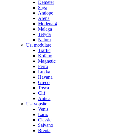
Demeter
Saga
Antiope
Arena
Modena 4
Malaga
Tetyda
Natura
Usi modulare
Traffic
Kofano
Magnetic
Ferro
Lukka
Havana
Greco
Tosca
Clif
Antica
Usi vopsite
Venis
Larix
Classic
Salvano
Brenta