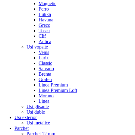
Magnetic
Ferro
Lukka
Havana
Greco
Tosca
Clif
Antica
Usi vopsite
Venis
Larix
Classic
Salvano
Brenta
Grafen
Linea Premium
Linea Premium Loft
Morano
Linea
Usi glisante
Usi duble
Usi exterior
Usi metalice
Parchet
Parchet 12 mm