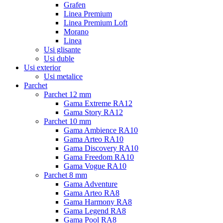
Grafen
Linea Premium
Linea Premium Loft
Morano
Linea
Usi glisante
Usi duble
Usi exterior
Usi metalice
Parchet
Parchet 12 mm
Gama Extreme RA12
Gama Story RA12
Parchet 10 mm
Gama Ambience RA10
Gama Arteo RA10
Gama Discovery RA10
Gama Freedom RA10
Gama Vogue RA10
Parchet 8 mm
Gama Adventure
Gama Arteo RA8
Gama Harmony RA8
Gama Legend RA8
Gama Pool RA8