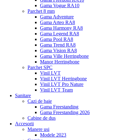
Gama Vogue RA10
Parchet 8 mm
Gama Adventure
Gama Arteo RA8
Gama Harmony RA8
Gama Legend RA8
Gama Pool RA8
Gama Trend RA8
Gama Vision RA8
Gama Ville Herringbone
Manor Herringbone
Parchet SPC
Vinil LVT
Vinil LVT Herringbone
Vinil LVT Pro Nature
Vinil LVT Team
Sanitare
Cazi de baie
Gama Freestanding
Gama Freestanding 2026
Cabine de dus
Accesorii
Manere usi
Modele 2023