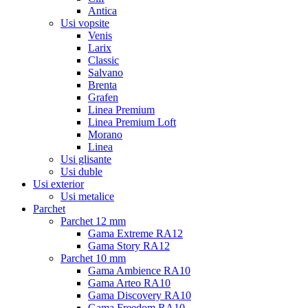
Antica
Usi vopsite
Venis
Larix
Classic
Salvano
Brenta
Grafen
Linea Premium
Linea Premium Loft
Morano
Linea
Usi glisante
Usi duble
Usi exterior
Usi metalice
Parchet
Parchet 12 mm
Gama Extreme RA12
Gama Story RA12
Parchet 10 mm
Gama Ambience RA10
Gama Arteo RA10
Gama Discovery RA10
Gama Freedom RA10