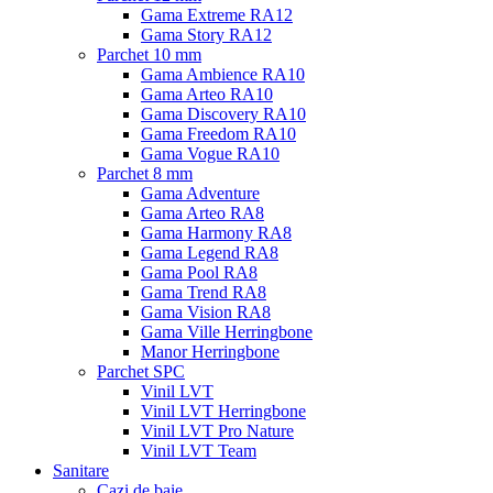
Gama Extreme RA12
Gama Story RA12
Parchet 10 mm
Gama Ambience RA10
Gama Arteo RA10
Gama Discovery RA10
Gama Freedom RA10
Gama Vogue RA10
Parchet 8 mm
Gama Adventure
Gama Arteo RA8
Gama Harmony RA8
Gama Legend RA8
Gama Pool RA8
Gama Trend RA8
Gama Vision RA8
Gama Ville Herringbone
Manor Herringbone
Parchet SPC
Vinil LVT
Vinil LVT Herringbone
Vinil LVT Pro Nature
Vinil LVT Team
Sanitare
Cazi de baie