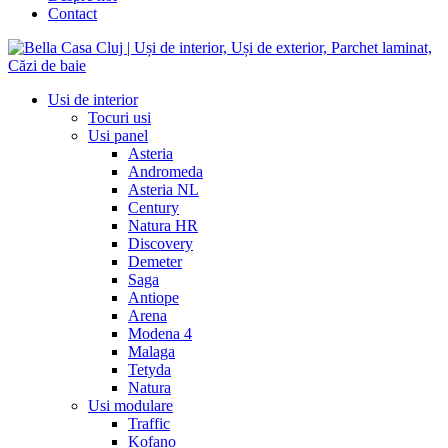
Contact
Usi de interior
Tocuri usi
Usi panel
Asteria
Andromeda
Asteria NL
Century
Natura HR
Discovery
Demeter
Saga
Antiope
Arena
Modena 4
Malaga
Tetyda
Natura
Usi modulare
Traffic
Kofano