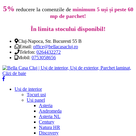
5%
reducere la comenzile de
minimum 5 uși și peste 60
mp de parchet!
În limita stocului disponibil!
Cluj-Napoca, Str. Bucuresti 55 B
Email:
office@bellacasacluj.ro
Telefon:
0264432272
Mobil:
0753058656
Usi de interior
Tocuri usi
Usi panel
Asteria
Andromeda
Asteria NL
Century
Natura HR
Discovery