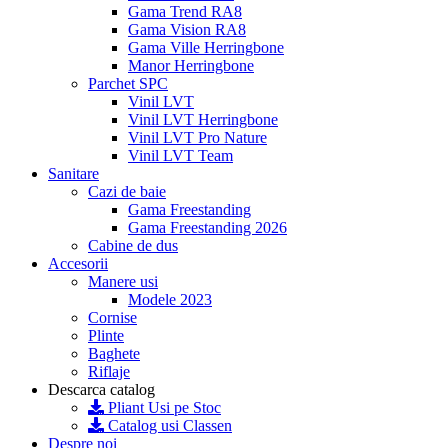
Gama Trend RA8
Gama Vision RA8
Gama Ville Herringbone
Manor Herringbone
Parchet SPC
Vinil LVT
Vinil LVT Herringbone
Vinil LVT Pro Nature
Vinil LVT Team
Sanitare
Cazi de baie
Gama Freestanding
Gama Freestanding 2026
Cabine de dus
Accesorii
Manere usi
Modele 2023
Cornise
Plinte
Baghete
Riflaje
Descarca catalog
Pliant Usi pe Stoc
Catalog usi Classen
Despre noi