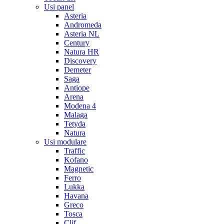
Usi panel
Asteria
Andromeda
Asteria NL
Century
Natura HR
Discovery
Demeter
Saga
Antiope
Arena
Modena 4
Malaga
Tetyda
Natura
Usi modulare
Traffic
Kofano
Magnetic
Ferro
Lukka
Havana
Greco
Tosca
Clif