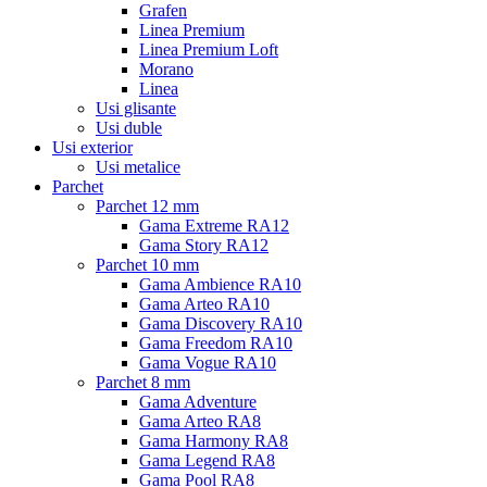
Grafen
Linea Premium
Linea Premium Loft
Morano
Linea
Usi glisante
Usi duble
Usi exterior
Usi metalice
Parchet
Parchet 12 mm
Gama Extreme RA12
Gama Story RA12
Parchet 10 mm
Gama Ambience RA10
Gama Arteo RA10
Gama Discovery RA10
Gama Freedom RA10
Gama Vogue RA10
Parchet 8 mm
Gama Adventure
Gama Arteo RA8
Gama Harmony RA8
Gama Legend RA8
Gama Pool RA8