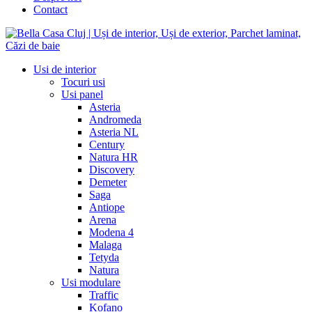
Contact
Usi de interior
Tocuri usi
Usi panel
Asteria
Andromeda
Asteria NL
Century
Natura HR
Discovery
Demeter
Saga
Antiope
Arena
Modena 4
Malaga
Tetyda
Natura
Usi modulare
Traffic
Kofano