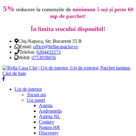
5%
reducere la comenzile de
minimum 5 uși și peste 60
mp de parchet!
În limita stocului disponibil!
Cluj-Napoca, Str. Bucuresti 55 B
Email:
office@bellacasacluj.ro
Telefon:
0264432272
Mobil:
0753058656
Usi de interior
Tocuri usi
Usi panel
Asteria
Andromeda
Asteria NL
Century
Natura HR
Discovery