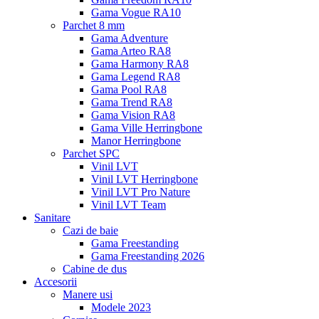
Gama Vogue RA10
Parchet 8 mm
Gama Adventure
Gama Arteo RA8
Gama Harmony RA8
Gama Legend RA8
Gama Pool RA8
Gama Trend RA8
Gama Vision RA8
Gama Ville Herringbone
Manor Herringbone
Parchet SPC
Vinil LVT
Vinil LVT Herringbone
Vinil LVT Pro Nature
Vinil LVT Team
Sanitare
Cazi de baie
Gama Freestanding
Gama Freestanding 2026
Cabine de dus
Accesorii
Manere usi
Modele 2023