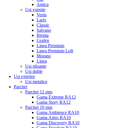
Antica
Usi vopsite
Venis
Larix
Classic
Salvano
Brenta
Grafen
Linea Premium
Linea Premium Loft
Morano
Linea
Usi glisante
Usi duble
Usi exterior
Usi metalice
Parchet
Parchet 12 mm
Gama Extreme RA12
Gama Story RA12
Parchet 10 mm
Gama Ambience RA10
Gama Arteo RA10
Gama Discovery RA10
Gama Freedom RA10