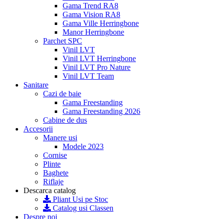
Gama Trend RA8
Gama Vision RA8
Gama Ville Herringbone
Manor Herringbone
Parchet SPC
Vinil LVT
Vinil LVT Herringbone
Vinil LVT Pro Nature
Vinil LVT Team
Sanitare
Cazi de baie
Gama Freestanding
Gama Freestanding 2026
Cabine de dus
Accesorii
Manere usi
Modele 2023
Cornise
Plinte
Baghete
Riflaje
Descarca catalog
Pliant Usi pe Stoc
Catalog usi Classen
Despre noi