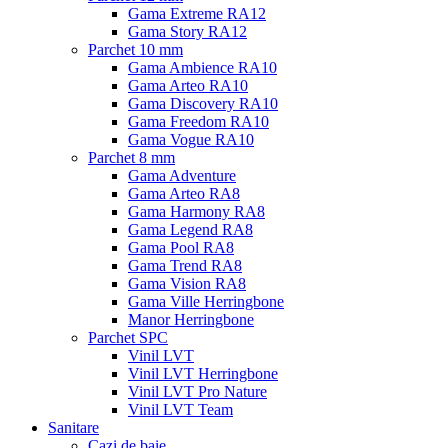
Gama Extreme RA12
Gama Story RA12
Parchet 10 mm
Gama Ambience RA10
Gama Arteo RA10
Gama Discovery RA10
Gama Freedom RA10
Gama Vogue RA10
Parchet 8 mm
Gama Adventure
Gama Arteo RA8
Gama Harmony RA8
Gama Legend RA8
Gama Pool RA8
Gama Trend RA8
Gama Vision RA8
Gama Ville Herringbone
Manor Herringbone
Parchet SPC
Vinil LVT
Vinil LVT Herringbone
Vinil LVT Pro Nature
Vinil LVT Team
Sanitare
Cazi de baie