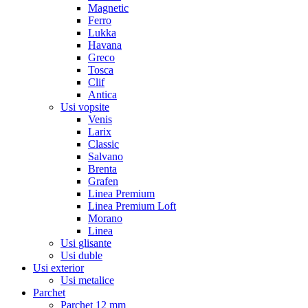
Magnetic
Ferro
Lukka
Havana
Greco
Tosca
Clif
Antica
Usi vopsite
Venis
Larix
Classic
Salvano
Brenta
Grafen
Linea Premium
Linea Premium Loft
Morano
Linea
Usi glisante
Usi duble
Usi exterior
Usi metalice
Parchet
Parchet 12 mm