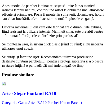
Acest model de parchet laminat reușește să imite într-o manieră
rafinată lemnul natural, contribuind astfel la obținerea unei atmosfere
plăcute și primitoare. Poate fi montat în sufragerii, dormitoare, holuri
sau chiar bucătării, oferind acestora o notă în plus de eleganță.
Datorită materialului din care este fabricat are o durabilitate extinsă,
fiind rezistent la utilizare intensă. Mai mult chiar, este pretabil pentru
a fi montat în încăperile cu încălzire prin pardoseală.
Se montează ușor, în sistem click clasic (rând cu rând) și nu necesită
utilizarea unui adeziv.
Se curăță și întreține ușor. Recomandăm utilizarea produselor
destinate curățării parchetului, pentru a proteja suprafața și a o păstra
în starea inițială o perioadă cât mai îndelungată de timp.
Produse similare
Arteo Stejar Fiorland RA10
Categorie: Gama Arteo RA10 Parchet 10 mm Parchet