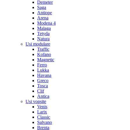
Demeter
Saga
Antiope
Arena
Modena 4
Malaga
Tetyda
Natura
Usi modulare
Traffic
Kofano
Magnetic
Ferro
Lukka
Havana
Greco
Tosca
Clif
Antica
Usi vopsite
Venis
Larix
Classic
Salvano
Brenta