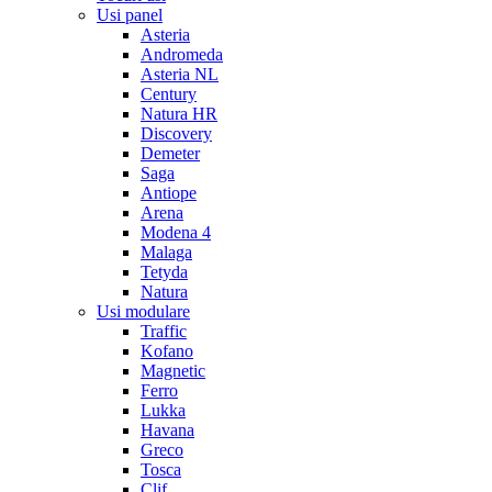
Usi panel
Asteria
Andromeda
Asteria NL
Century
Natura HR
Discovery
Demeter
Saga
Antiope
Arena
Modena 4
Malaga
Tetyda
Natura
Usi modulare
Traffic
Kofano
Magnetic
Ferro
Lukka
Havana
Greco
Tosca
Clif