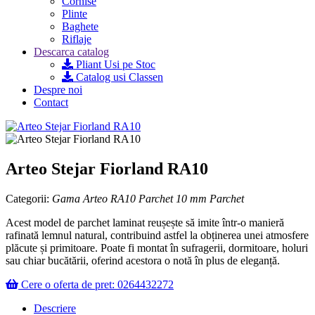
Cornise
Plinte
Baghete
Riflaje
Descarca catalog
Pliant Usi pe Stoc
Catalog usi Classen
Despre noi
Contact
Arteo Stejar Fiorland RA10
Categorii:
Gama Arteo RA10
Parchet 10 mm
Parchet
Acest model de parchet laminat reușește să imite într-o manieră
rafinată lemnul natural, contribuind astfel la obținerea unei atmosfere
plăcute și primitoare. Poate fi montat în sufragerii, dormitoare, holuri
sau chiar bucătării, oferind acestora o notă în plus de eleganță.
Cere o oferta de pret: 0264432272
Descriere