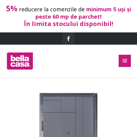
5%
reducere la comenzile de
minimum 5 uși și
peste 60 mp de parchet!
În limita stocului disponibil!