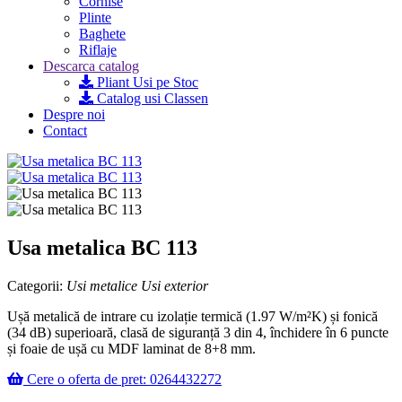
Cornise
Plinte
Baghete
Riflaje
Descarca catalog
Pliant Usi pe Stoc
Catalog usi Classen
Despre noi
Contact
Usa metalica BC 113
Categorii:
Usi metalice
Usi exterior
Ușă metalică de intrare cu izolație termică (1.97 W/m²K) și fonică
(34 dB) superioară, clasă de siguranță 3 din 4, închidere în 6 puncte
și foaie de ușă cu MDF laminat de 8+8 mm.
Cere o oferta de pret: 0264432272