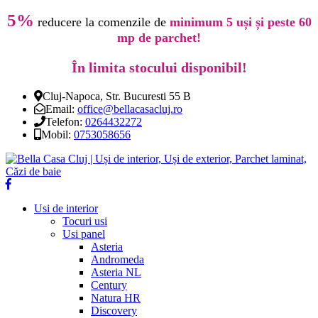
5%
reducere la comenzile de
minimum 5 uși și peste 60
mp de parchet!
În limita stocului disponibil!
Cluj-Napoca, Str. Bucuresti 55 B
Email:
office@bellacasacluj.ro
Telefon:
0264432272
Mobil:
0753058656
Usi de interior
Tocuri usi
Usi panel
Asteria
Andromeda
Asteria NL
Century
Natura HR
Discovery