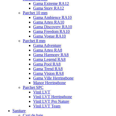
Gama Extreme RA12
Gama Story RA12
Parchet 10 mm
Gama Ambience RA10
Gama Arteo RA10
Gama Discovery RA10
Gama Freedom RA10
Gama Vogue RA10
Parchet 8 mm
Gama Adventure
Gama Arteo RA8
Gama Harmony RA8
Gama Legend RA8
Gama Pool RA8
Gama Trend RA8
Gama Vision RA8
Gama Ville Herringbone
Manor Herringbone
Parchet SPC
Vinil LVT
Vinil LVT Herringbone
Vinil LVT Pro Nature
Vinil LVT Team
Sanitare
Cazi de baie