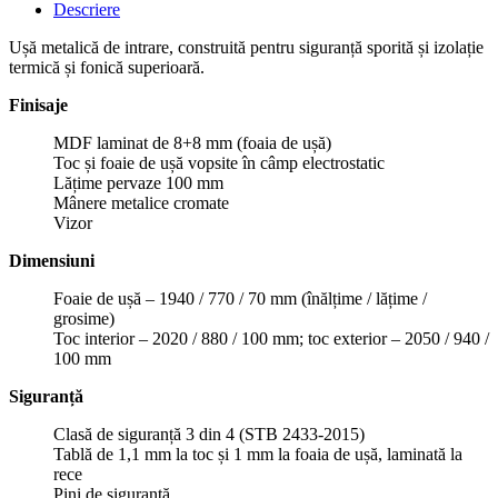
Descriere
Ușă metalică de intrare, construită pentru siguranță sporită și izolație
termică și fonică superioară.
Finisaje
MDF laminat de 8+8 mm (foaia de ușă)
Toc și foaie de ușă vopsite în câmp electrostatic
Lățime pervaze 100 mm
Mânere metalice cromate
Vizor
Dimensiuni
Foaie de ușă – 1940 / 770 / 70 mm (înălțime / lățime /
grosime)
Toc interior – 2020 / 880 / 100 mm; toc exterior – 2050 / 940 /
100 mm
Siguranță
Clasă de siguranță 3 din 4 (STB 2433-2015)
Tablă de 1,1 mm la toc și 1 mm la foaia de ușă, laminată la
rece
Pini de siguranță