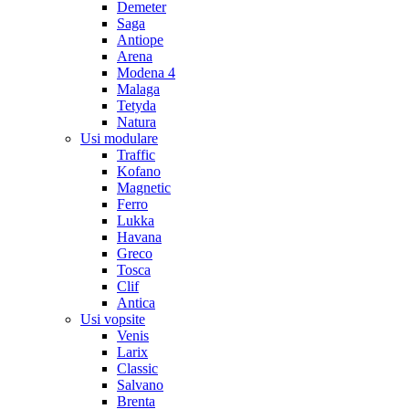
Demeter
Saga
Antiope
Arena
Modena 4
Malaga
Tetyda
Natura
Usi modulare
Traffic
Kofano
Magnetic
Ferro
Lukka
Havana
Greco
Tosca
Clif
Antica
Usi vopsite
Venis
Larix
Classic
Salvano
Brenta