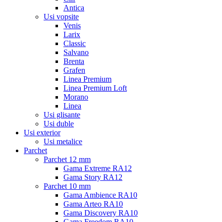
Antica
Usi vopsite
Venis
Larix
Classic
Salvano
Brenta
Grafen
Linea Premium
Linea Premium Loft
Morano
Linea
Usi glisante
Usi duble
Usi exterior
Usi metalice
Parchet
Parchet 12 mm
Gama Extreme RA12
Gama Story RA12
Parchet 10 mm
Gama Ambience RA10
Gama Arteo RA10
Gama Discovery RA10
Gama Freedom RA10