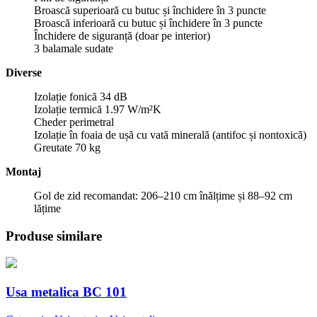
Broască superioară cu butuc și închidere în 3 puncte
Broască inferioară cu butuc și închidere în 3 puncte
Închidere de siguranță (doar pe interior)
3 balamale sudate
Diverse
Izolație fonică 34 dB
Izolație termică 1.97 W/m²K
Cheder perimetral
Izolație în foaia de ușă cu vată minerală (antifoc și nontoxică)
Greutate 70 kg
Montaj
Gol de zid recomandat: 206–210 cm înălțime și 88–92 cm
lățime
Produse similare
Usa metalica BC 101