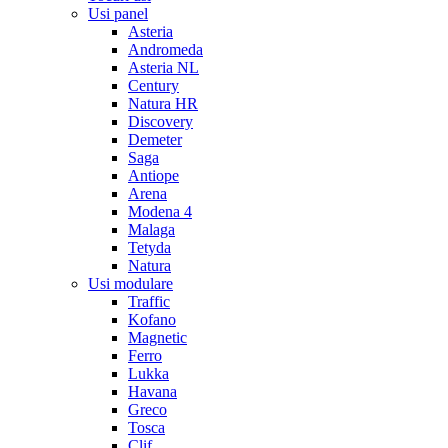
Usi panel
Asteria
Andromeda
Asteria NL
Century
Natura HR
Discovery
Demeter
Saga
Antiope
Arena
Modena 4
Malaga
Tetyda
Natura
Usi modulare
Traffic
Kofano
Magnetic
Ferro
Lukka
Havana
Greco
Tosca
Clif