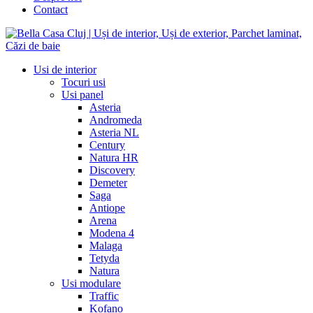
Contact
Usi de interior
Tocuri usi
Usi panel
Asteria
Andromeda
Asteria NL
Century
Natura HR
Discovery
Demeter
Saga
Antiope
Arena
Modena 4
Malaga
Tetyda
Natura
Usi modulare
Traffic
Kofano