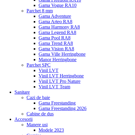
Gama Vogue RA10
Parchet 8 mm
Gama Adventure
Gama Arteo RA8
Gama Harmony RA8
Gama Legend RA8
Gama Pool RA8
Gama Trend RA8
Gama Vision RA8
Gama Ville Herringbone
Manor Herringbone
Parchet SPC
Vinil LVT
Vinil LVT Herringbone
Vinil LVT Pro Nature
Vinil LVT Team
Sanitare
Cazi de baie
Gama Freestanding
Gama Freestanding 2026
Cabine de dus
Accesorii
Manere usi
Modele 2023