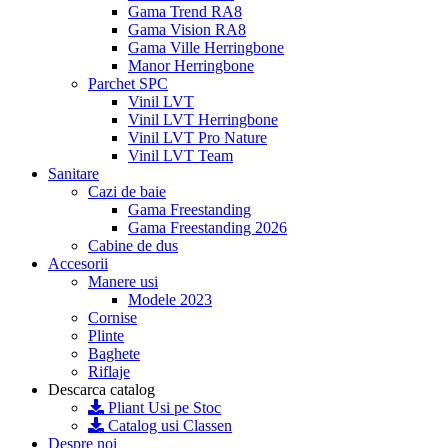
Gama Trend RA8
Gama Vision RA8
Gama Ville Herringbone
Manor Herringbone
Parchet SPC
Vinil LVT
Vinil LVT Herringbone
Vinil LVT Pro Nature
Vinil LVT Team
Sanitare
Cazi de baie
Gama Freestanding
Gama Freestanding 2026
Cabine de dus
Accesorii
Manere usi
Modele 2023
Cornise
Plinte
Baghete
Riflaje
Descarca catalog
Pliant Usi pe Stoc
Catalog usi Classen
Despre noi