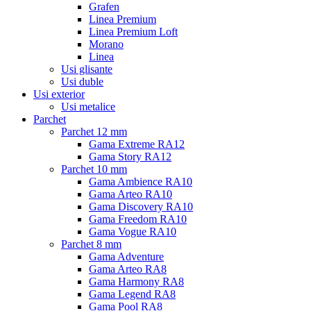
Grafen
Linea Premium
Linea Premium Loft
Morano
Linea
Usi glisante
Usi duble
Usi exterior
Usi metalice
Parchet
Parchet 12 mm
Gama Extreme RA12
Gama Story RA12
Parchet 10 mm
Gama Ambience RA10
Gama Arteo RA10
Gama Discovery RA10
Gama Freedom RA10
Gama Vogue RA10
Parchet 8 mm
Gama Adventure
Gama Arteo RA8
Gama Harmony RA8
Gama Legend RA8
Gama Pool RA8