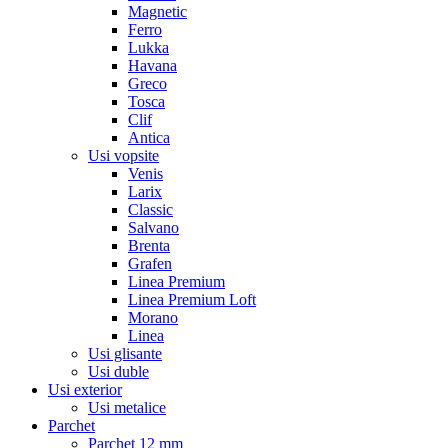
Magnetic
Ferro
Lukka
Havana
Greco
Tosca
Clif
Antica
Usi vopsite
Venis
Larix
Classic
Salvano
Brenta
Grafen
Linea Premium
Linea Premium Loft
Morano
Linea
Usi glisante
Usi duble
Usi exterior
Usi metalice
Parchet
Parchet 12 mm