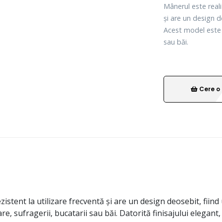
Mânerul este reali
și are un design d
Acest model este p
sau băi.
Cere o 
zistent la utilizare frecventă și are un design deosebit, fiind
re, sufragerii, bucatarii sau băi. Datorită finisajului elega