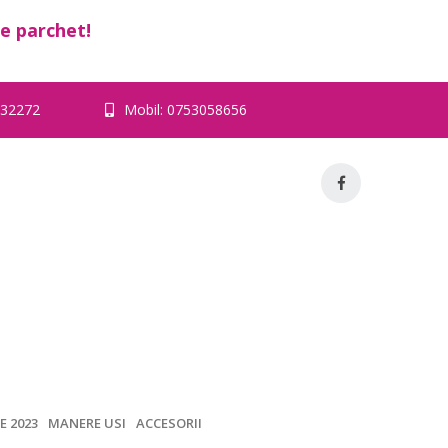
e parchet!
32272
Mobil:
0753058656
CATALOG
DESPRE NOI
CONTACT
E 2023
MANERE USI
ACCESORII