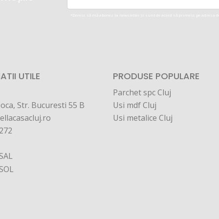
*Doresc să mă abonez la newsletter și sunt de acord să primesc pe adresa d
TII UTILE
PRODUSE POPULARE
Parchet spc Cluj
oca, Str. Bucuresti 55 B
Usi mdf Cluj
ellacasacluj.ro
Usi metalice Cluj
272