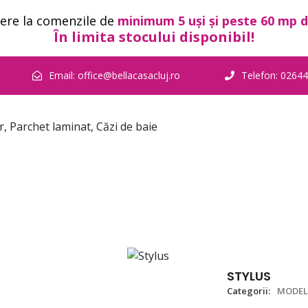
ere la comenzile de
minimum 5 uși și peste 60 mp d
În limita stocului disponibil!
Email:
office@bellacasacluj.ro
Telefon:
02644
RCHET
SANITARE
ACCESORII
DESCARCA 
STYLUS
Categorii:
MODEL