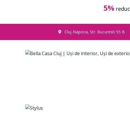
5%
reduc
Cluj-Napoca, Str. Bucuresti 55 B
USI DE INTERIOR
USI EXTERIOR
PA