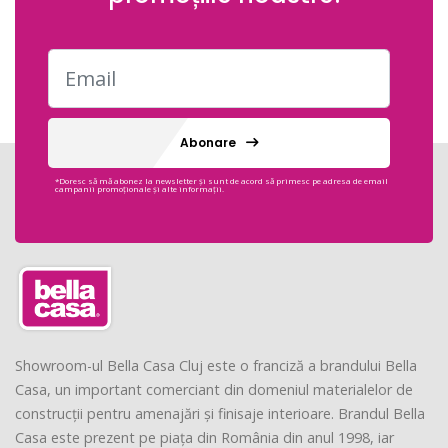
Abonare
*Doresc să mă abonez la newsletter și sunt de acord să primesc pe adresa de email
campanii promoționale și alte informații.
Showroom-ul Bella Casa Cluj este o franciză a brandului Bella
Casa, un important comerciant din domeniul materialelor de
construcții pentru amenajări și finisaje interioare. Brandul Bella
Casa este prezent pe piața din România din anul 1998, iar