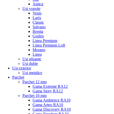
Antica
Usi vopsite
Venis
Larix
Classic
Salvano
Brenta
Grafen
Linea Premium
Linea Premium Loft
Morano
Linea
Usi glisante
Usi duble
Usi exterior
Usi metalice
Parchet
Parchet 12 mm
Gama Extreme RA12
Gama Story RA12
Parchet 10 mm
Gama Ambience RA10
Gama Arteo RA10
Gama Discovery RA10
Gama Freedom RA10