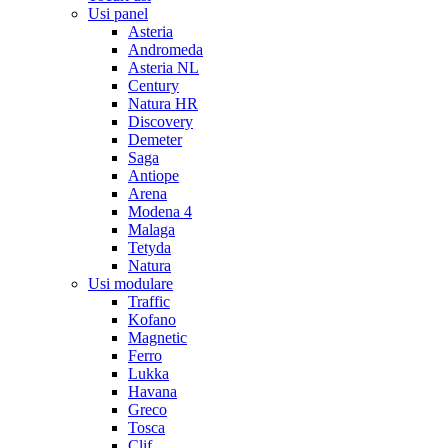
Usi panel
Asteria
Andromeda
Asteria NL
Century
Natura HR
Discovery
Demeter
Saga
Antiope
Arena
Modena 4
Malaga
Tetyda
Natura
Usi modulare
Traffic
Kofano
Magnetic
Ferro
Lukka
Havana
Greco
Tosca
Clif