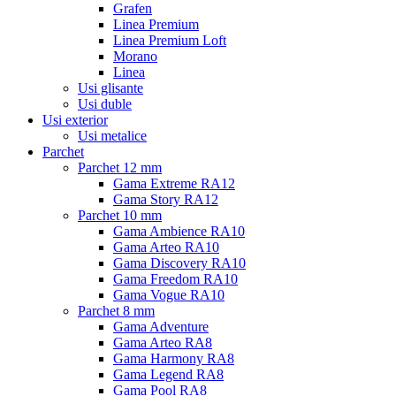
Grafen
Linea Premium
Linea Premium Loft
Morano
Linea
Usi glisante
Usi duble
Usi exterior
Usi metalice
Parchet
Parchet 12 mm
Gama Extreme RA12
Gama Story RA12
Parchet 10 mm
Gama Ambience RA10
Gama Arteo RA10
Gama Discovery RA10
Gama Freedom RA10
Gama Vogue RA10
Parchet 8 mm
Gama Adventure
Gama Arteo RA8
Gama Harmony RA8
Gama Legend RA8
Gama Pool RA8