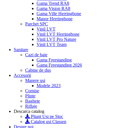
Gama Trend RA8
Gama Vision RA8
Gama Ville Herringbone
Manor Herringbone
Parchet SPC
Vinil LVT
Vinil LVT Herringbone
Vinil LVT Pro Nature
Vinil LVT Team
Sanitare
Cazi de baie
Gama Freestanding
Gama Freestanding 2026
Cabine de dus
Accesorii
Manere usi
Modele 2023
Cornise
Plinte
Baghete
Riflaje
Descarca catalog
Pliant Usi pe Stoc
Catalog usi Classen
Despre noi