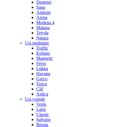
Demeter
Saga
Antiope
Arena
Modena 4
Malaga
Tetyda
Natura
Usi modulare
Traffic
Kofano
Magnetic
Ferro
Lukka
Havana
Greco
Tosca
Clif
Antica
Usi vopsite
Venis
Larix
Classic
Salvano
Brenta