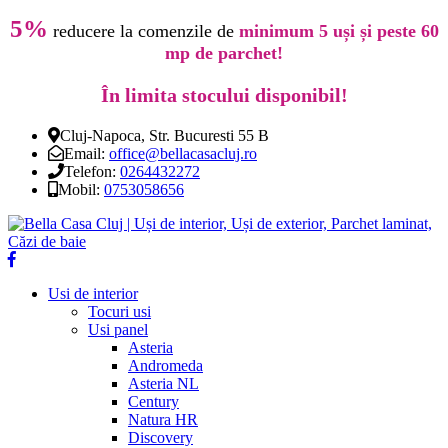
5%
reducere la comenzile de
minimum 5 uși și peste 60
mp de parchet!
În limita stocului disponibil!
Cluj-Napoca, Str. Bucuresti 55 B
Email:
office@bellacasacluj.ro
Telefon:
0264432272
Mobil:
0753058656
Usi de interior
Tocuri usi
Usi panel
Asteria
Andromeda
Asteria NL
Century
Natura HR
Discovery