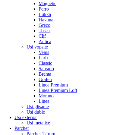
Magnetic
Ferro
Lukka
Havana
Greco
Tosca
Clif
Antica
Usi vopsite
Venis
Larix
Classic
Salvano
Brenta
Grafen
Linea Premium
Linea Premium Loft
Morano
Linea
Usi glisante
Usi duble
Usi exterior
Usi metalice
Parchet
Parchet 12 mm