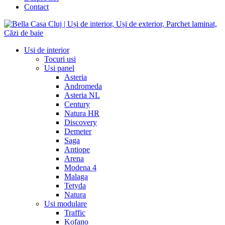
Contact
Usi de interior
Tocuri usi
Usi panel
Asteria
Andromeda
Asteria NL
Century
Natura HR
Discovery
Demeter
Saga
Antiope
Arena
Modena 4
Malaga
Tetyda
Natura
Usi modulare
Traffic
Kofano