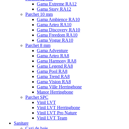
Gama Extreme RA12
Gama Story RA12
Parchet 10 mm
Gama Ambience RA10
Gama Arteo RA10
Gama Discovery RA10
Gama Freedom RA10
Gama Vogue RA10
Parchet 8 mm
Gama Adventure
Gama Arteo RA8
Gama Harmony RA8
Gama Legend RA8
Gama Pool RA8
Gama Trend RA8
Gama Vision RA8
Gama Ville Herringbone
Manor Herringbone
Parchet SPC
Vinil LVT
Vinil LVT Herringbone
Vinil LVT Pro Nature
Vinil LVT Team
Sanitare
Cazi de baie