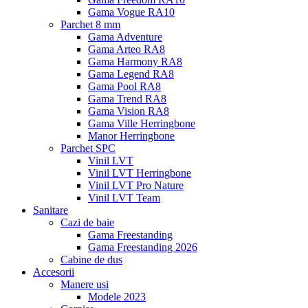
Gama Vogue RA10
Parchet 8 mm
Gama Adventure
Gama Arteo RA8
Gama Harmony RA8
Gama Legend RA8
Gama Pool RA8
Gama Trend RA8
Gama Vision RA8
Gama Ville Herringbone
Manor Herringbone
Parchet SPC
Vinil LVT
Vinil LVT Herringbone
Vinil LVT Pro Nature
Vinil LVT Team
Sanitare
Cazi de baie
Gama Freestanding
Gama Freestanding 2026
Cabine de dus
Accesorii
Manere usi
Modele 2023