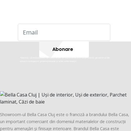
Abonare newsletter
Fii primul care află despre
promoțiile noastre!
Abonare
*Doresc să mă abonez la newsletter și sunt de acord să primesc pe adresa de
email campanii promoționale și alte informații.
Showroom-ul Bella Casa Cluj este o franciză a brandului Bella Casa,
un important comerciant din domeniul materialelor de construcții
pentru amenajări și finisaje interioare. Brandul Bella Casa este