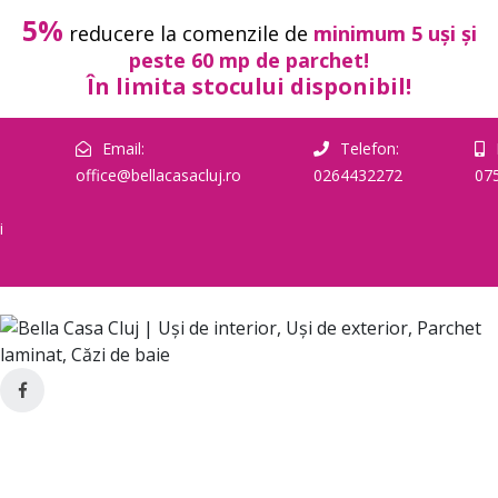
5%
reducere la comenzile de
minimum 5 uși și
peste 60 mp de parchet!
În limita stocului disponibil!
Email:
Telefon:
office@bellacasacluj.ro
0264432272
07
i
USI DE
USI
PARCHET
SANITA